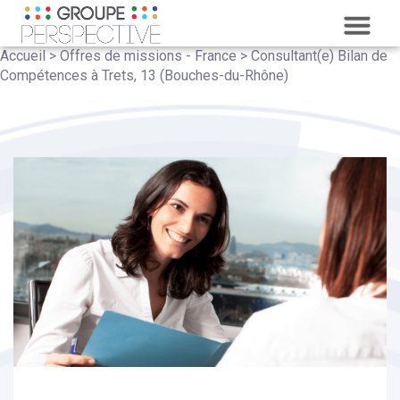
LE GROUP
NOTRE POLITIQUE QUAL
NOS CLIEN
Accueil
>
Offres de missions - France
>
Consultant(e) Bilan de
Compétences à Trets, 13 (Bouches-du-Rhône)